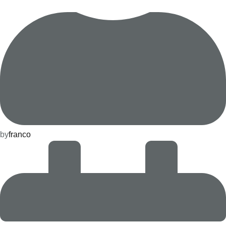
by
franco