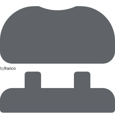
by
franco