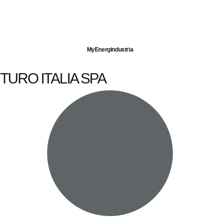
Imprese servite
Energia elettrica
Gas naturale
MyEnergindustria
TURO ITALIA SPA