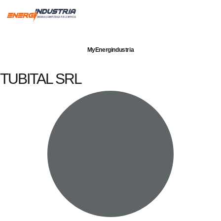
Imprese servite
Energia elettrica
Gas naturale
MyEnergindustria
TUBITAL SRL