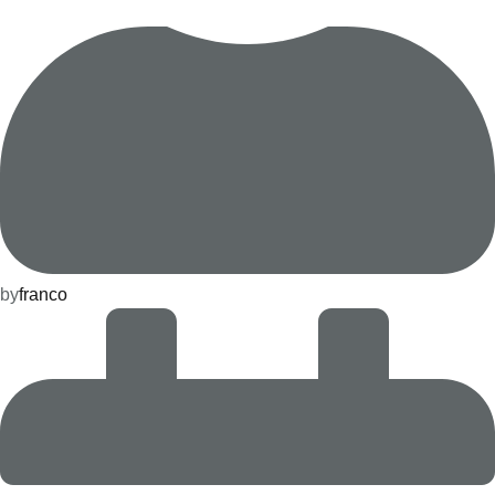
by
franco