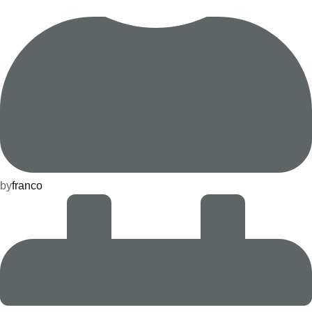
by
franco