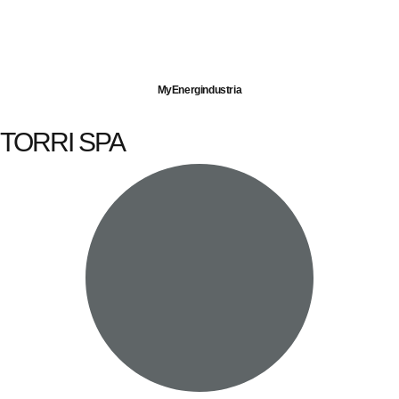
Imprese servite
Energia elettrica
Gas naturale
MyEnergindustria
TORRI SPA