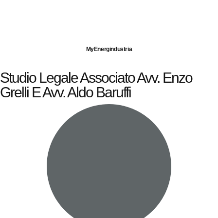
Imprese servite
Energia elettrica
Gas naturale
MyEnergindustria
Studio Legale Associato Avv. Enzo
Grelli E Avv. Aldo Baruffi