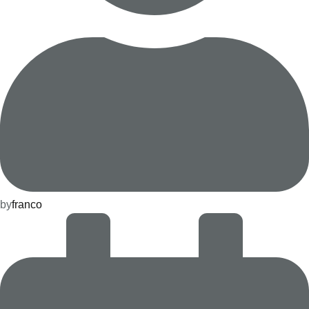
by
franco