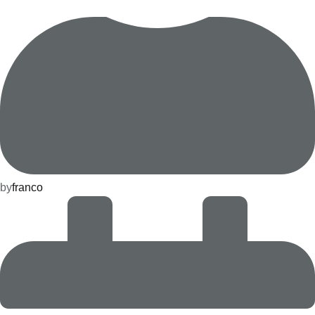
by
franco