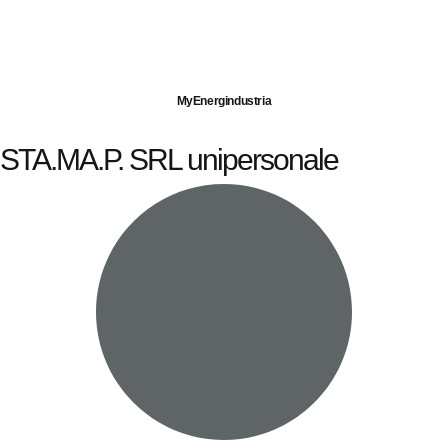
Imprese servite
Energia elettrica
Gas naturale
MyEnergindustria
STA.MA.P. SRL unipersonale