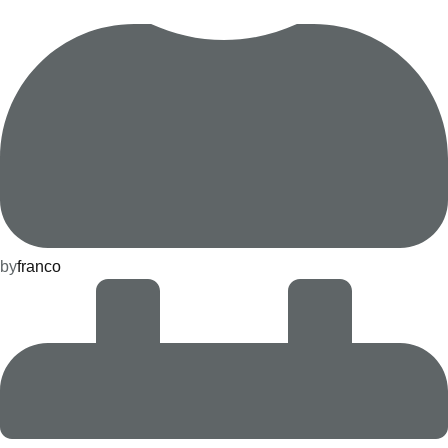
by
franco