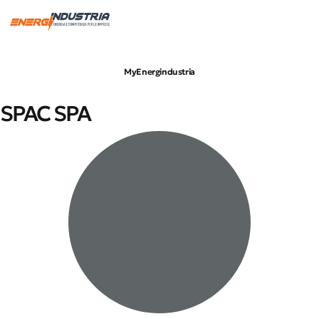
Imprese servite
Energia elettrica
Gas naturale
MyEnergindustria
SPAC SPA