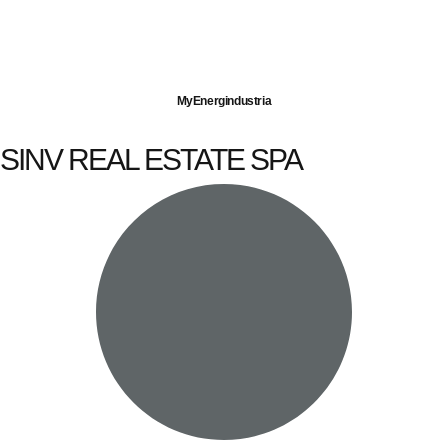
Imprese servite
Energia elettrica
Gas naturale
MyEnergindustria
SINV REAL ESTATE SPA