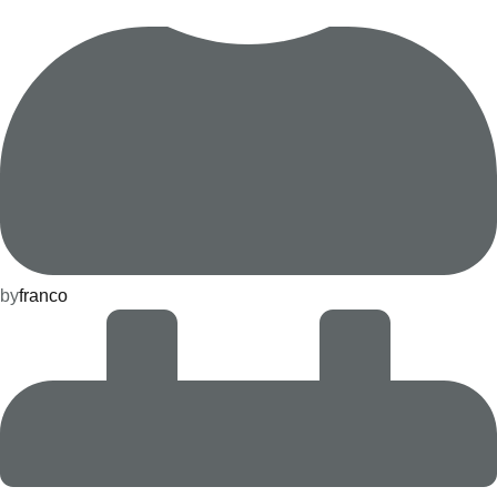
by
franco