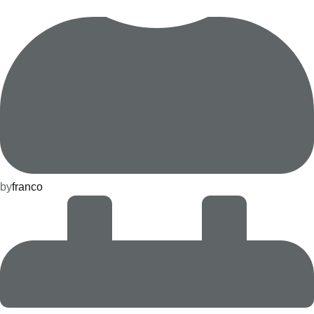
by
franco