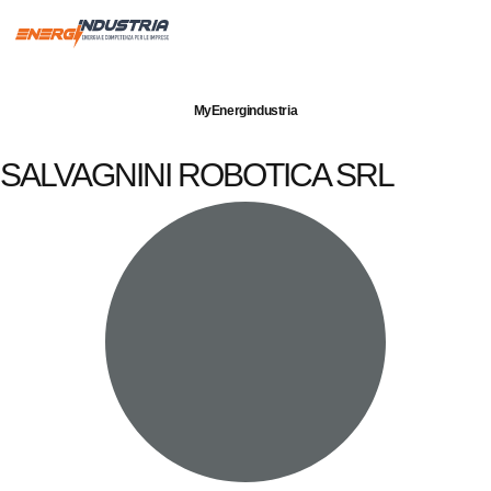
Imprese servite
Energia elettrica
Gas naturale
MyEnergindustria
SALVAGNINI ROBOTICA SRL