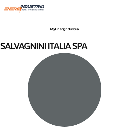
Imprese servite
Energia elettrica
Gas naturale
MyEnergindustria
SALVAGNINI ITALIA SPA