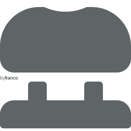
by
franco