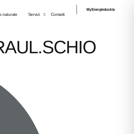
MyEnergindustria
 naturale
Servizi
Contatti
DRAUL.SCHIO