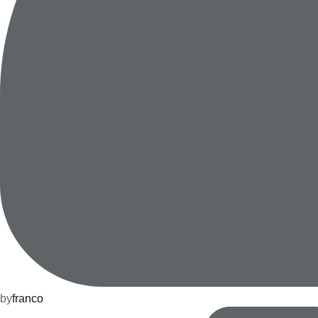
by
franco