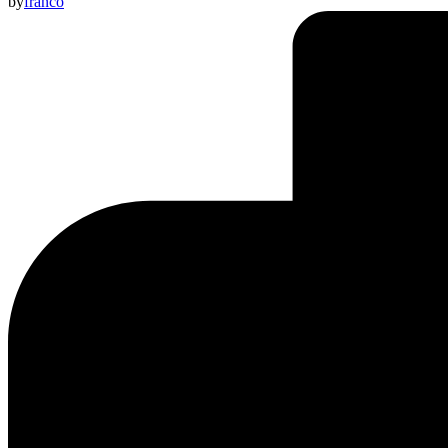
by
franco