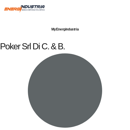
Imprese servite
Energia elettrica
Gas naturale
MyEnergindustria
Poker Srl Di C. & B.