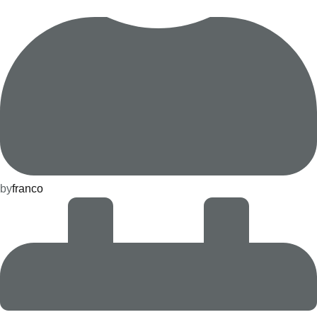
by
franco