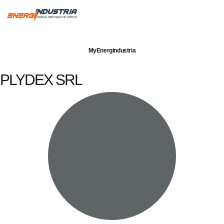
Imprese servite
Energia elettrica
Gas naturale
MyEnergindustria
PLYDEX SRL