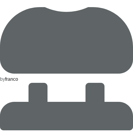
by
franco