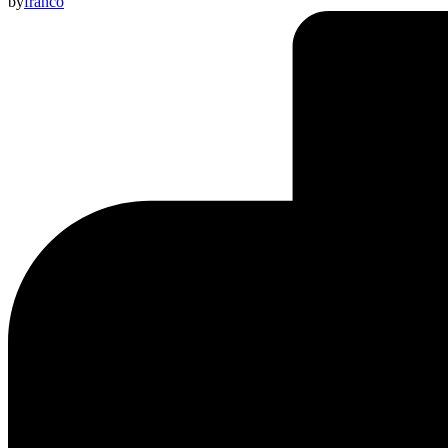
by
franco