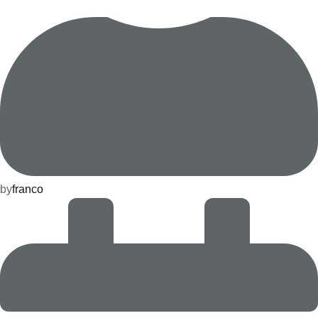
by
franco