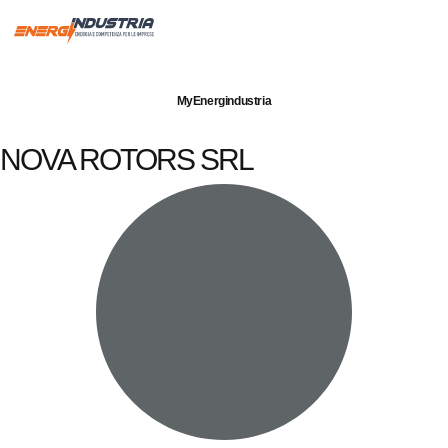
Imprese servite
Energia elettrica
Gas naturale
MyEnergindustria
NOVA ROTORS SRL