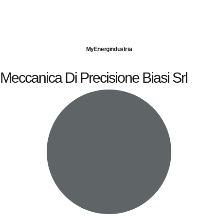
Imprese servite
Energia elettrica
Gas naturale
MyEnergindustria
Meccanica Di Precisione Biasi Srl