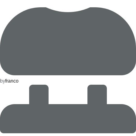
by
franco