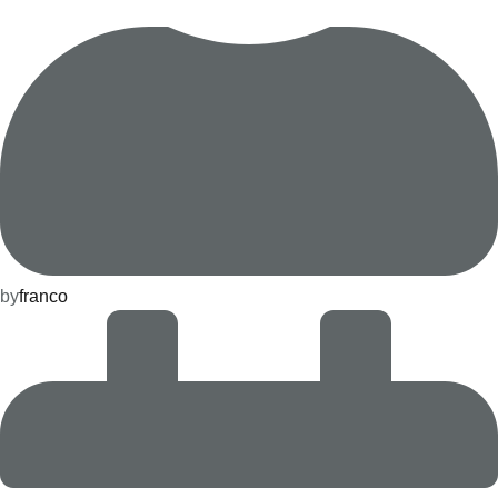
by
franco