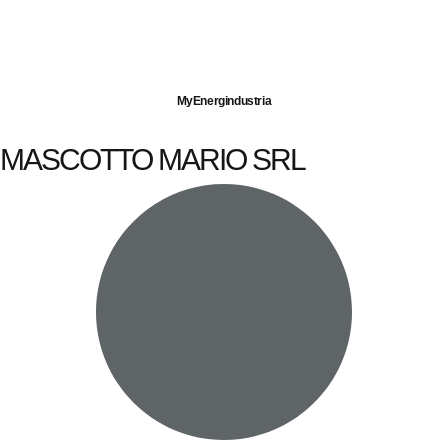
Imprese servite
Energia elettrica
Gas naturale
MyEnergindustria
MASCOTTO MARIO SRL