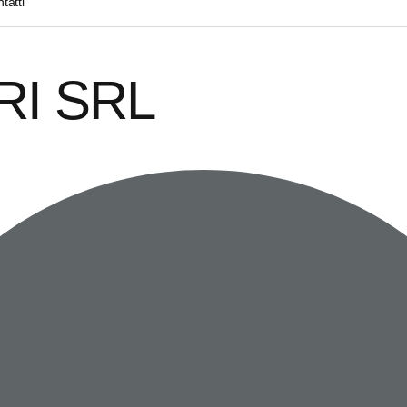
tatti
RI SRL