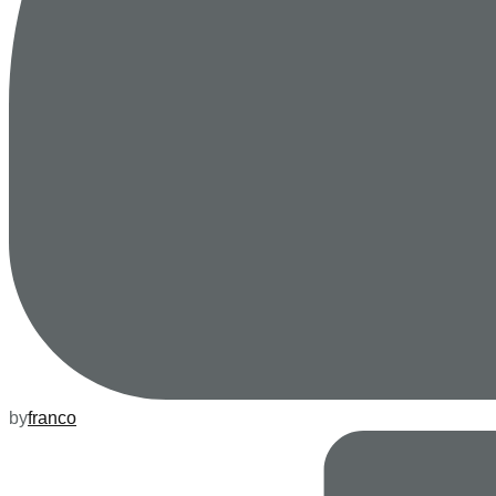
by
franco