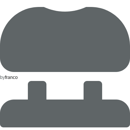
by
franco