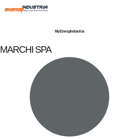
Imprese servite
Energia elettrica
Gas naturale
MyEnergindustria
MARCHI SPA