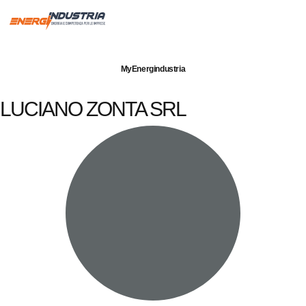
Imprese servite
Energia elettrica
Gas naturale
MyEnergindustria
LUCIANO ZONTA SRL