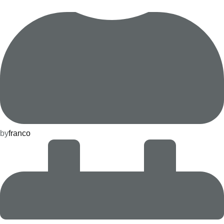
by
franco