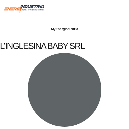
Imprese servite
Energia elettrica
Gas naturale
MyEnergindustria
L’INGLESINA BABY SRL