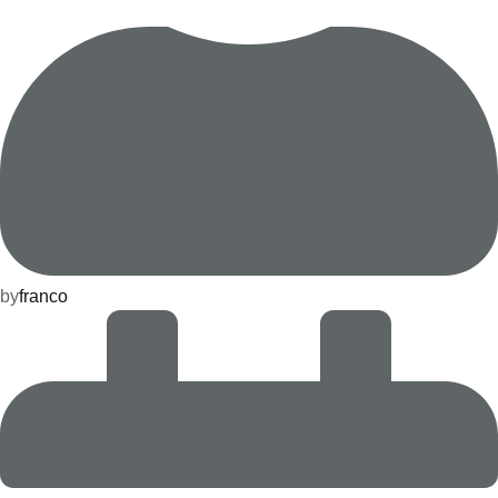
by
franco