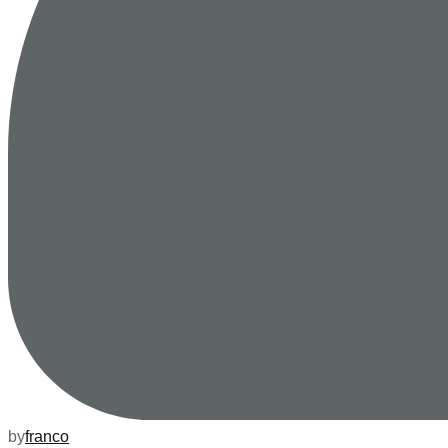
by
franco