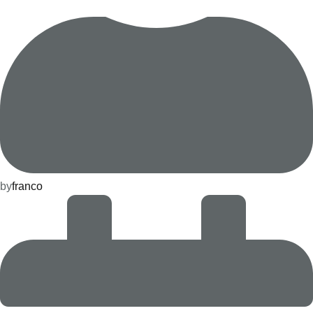
by
franco