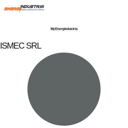
Imprese servite
Energia elettrica
Gas naturale
MyEnergindustria
ISMEC SRL