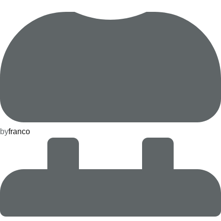
by
franco