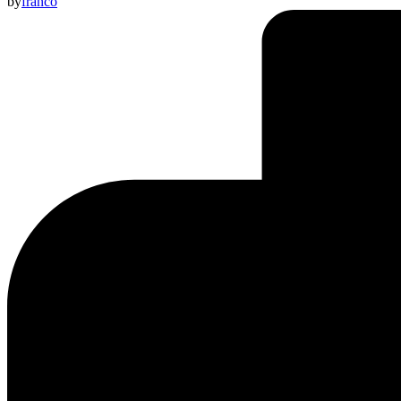
by
franco