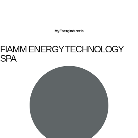
Imprese servite
Energia elettrica
Gas naturale
MyEnergindustria
FIAMM ENERGY TECHNOLOGY
SPA