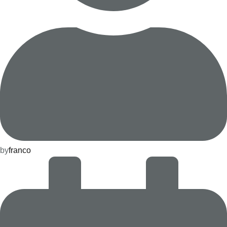
by
franco