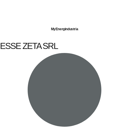
Imprese servite
Energia elettrica
Gas naturale
MyEnergindustria
ESSE ZETA SRL