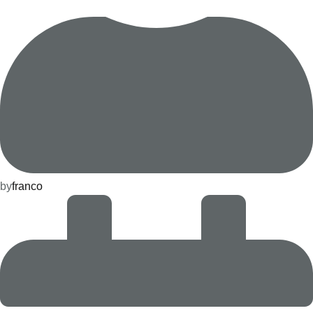
by
franco