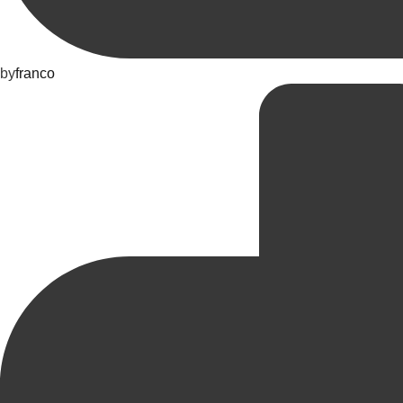
by
franco