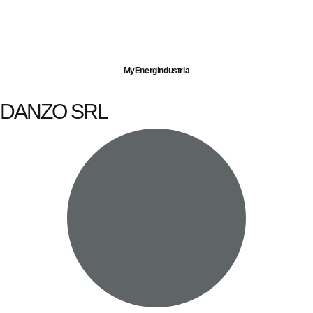
Imprese servite
Energia elettrica
Gas naturale
MyEnergindustria
DANZO SRL