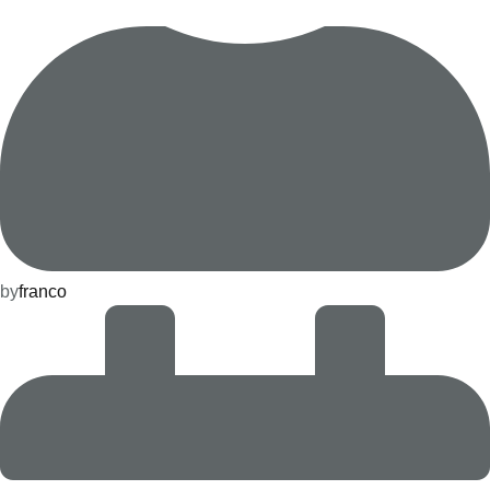
by
franco