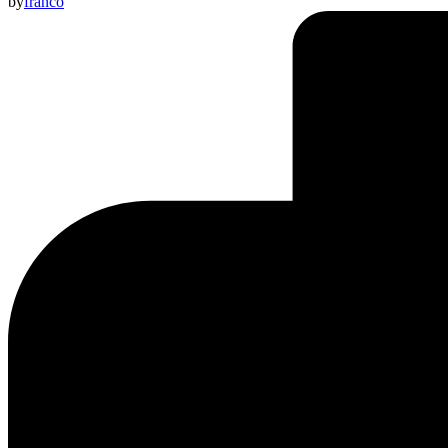
by
franco