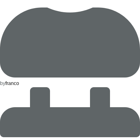
by
franco