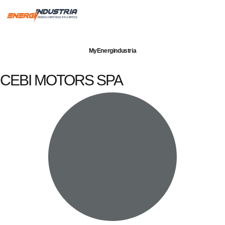
Imprese servite
Energia elettrica
Gas naturale
MyEnergindustria
CEBI MOTORS SPA