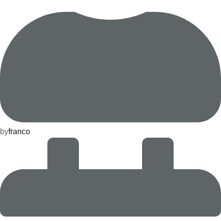
by
franco