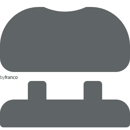
by
franco