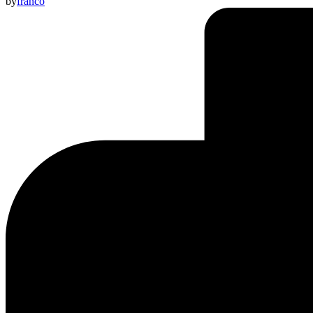
by
franco