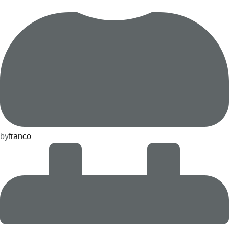
by
franco