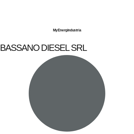
Imprese servite
Energia elettrica
Gas naturale
MyEnergindustria
BASSANO DIESEL SRL