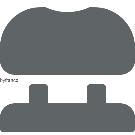
by
franco