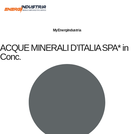
Imprese servite
Energia elettrica
Gas naturale
MyEnergindustria
ACQUE MINERALI D’ITALIA SPA* in
Conc.