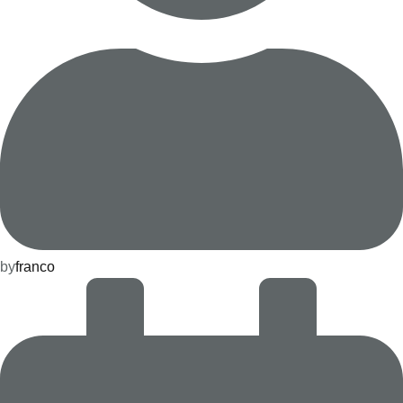
by
franco